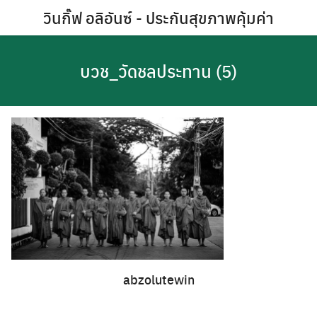
Skip
วินกิ๊ฟ อลิอันซ์ - ประกันสุขภาพคุ้มค่า
to
content
GALLERY
บวช_วัดชลประทาน (5)
abzolutewin