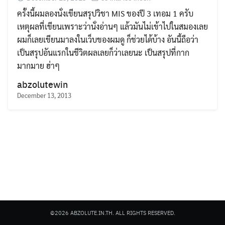
ครั้งนี้ผมลองนั่งเขียนสรุปวิชา MIS ของปี 3 เทอม 1 ครับ
เหตุผลที่เขียนเพราะว่านั่งอ่านๆ แล้วมันไม่เข้าไปในสมองเลย
ผมก็เลยเขียนมาลงในเว็บของผมดู ก็ช่วยได้บ้าง อันนี้ถือว่า
เป็นสรุปอันแรกในชีวิตผลเลยก็ว่าเลยนะ เป็นสรุปที่กาก
มากมาย ฮ่าๆ
Search
abzolutewin
for:
December 13, 2013
©2026 ABZOLUTE.IN.TH. ALL RIGHTS RESERVED.